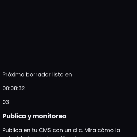
Crawleo completo · 3 problemas detectados
Línea base de visibilidad en IA
Consultando ChatGPT, AI Overviews, Gemini,
Perplexity, Claude…
Próximo borrador listo en
00:08:32
03
Publica y monitorea
Publica en tu CMS con un clic. Mira cómo la