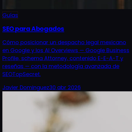
Guías
SEO para Abogados
Cómo posicionar un despacho legal mexicano
en Google y los AI Overviews — Google Business
Profile, schema Attorney, contenido E-E-A-T y
reseñas — con la metodología avanzada de
SEOTopSecret.
Javier Dominguez
30 abr 2026