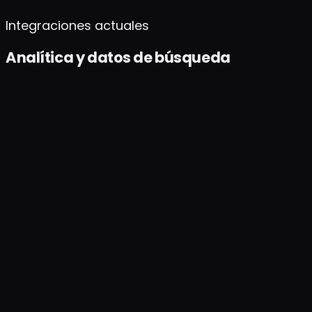
Integraciones actuales
Analítica y datos de búsqueda
Google Search Console
Fuente de verdad para impresiones, clics e
indexación
Por qué la integramos
Toda decisión de rankings empieza por lo que
Google realmente ve. GSC es la única fuente de