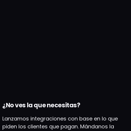
equipo ya comparte — buscable, compartible y
ahí aunque SEOTopSecret desaparezca
mañana. Sin encierro, sin exportar a mano.
Qué hace
Conecta tu cuenta de Google con el scope
drive.file — sólo vemos lo que creamos.
Respaldamos cada brief, artículo, reporte e
imagen generada por IA en un árbol de
carpetas por mes, semana y día, y enlazamos
cada registro del portal a su archivo en Drive.
¿No ves la que necesitas?
Lanzamos integraciones con base en lo que
piden los clientes que pagan. Mándanos la