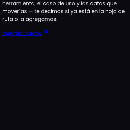
herramienta, el caso de uso y los datos que
moverías — te decimos si ya está en la hoja de
ruta o la agregamos.
Agendar demo
¿Necesito tener todas las integraciones conectadas para empezar?
No. GSC es el mínimo. GA4 desbloquea