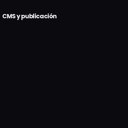
CMS y publicación
Webflow
Publica a Webflow Collections con schema en
un clic
Por qué la integramos
Webflow es el CMS por defecto para SaaS y
DTC centrados en diseño. Empujamos artículos
terminados — con schema JSON-LD, imagen