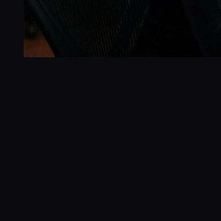
+137%
tráfico orgánico
8K → 19K
visitas orgánicas/mes