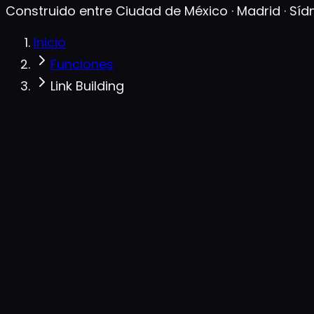
Construido entre Ciudad de México · Madrid · Síd
Inicio
Funciones
Link Building
Brecha de backlinks · cola de prospección
en vivo