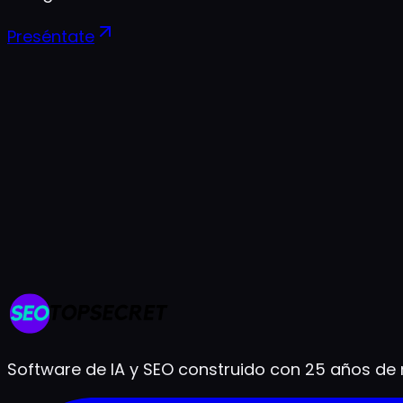
Preséntate
Prueba gratis de 7 días
Cancela cuando quieras
Listo en menos de 2 minutos
Software de IA y SEO construido con 25 años de