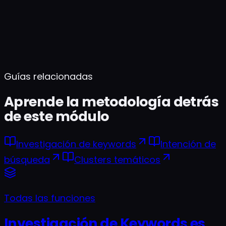
¿Cómo funciona el mapeo de intención?
¿Qué es clustering semántico?
¿Cómo elige competidores el análisis de brechas?
¿Puedo exportar clusters al Motor de briefs de contenido?
Guías relacionadas
Aprende la metodología detrás
de este módulo
Investigación de keywords
Intención de
búsqueda
Clusters temáticos
Todas las funciones
Investigación de Keywords es